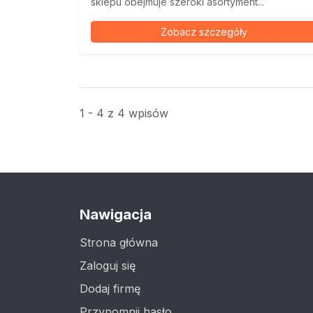
sklepu obejmuje szeroki asortyment...
Zobacz szczegóły
1 - 4 z 4 wpisów
Nawigacja
Strona główna
Zaloguj się
Dodaj firmę
Przypomnij hasło