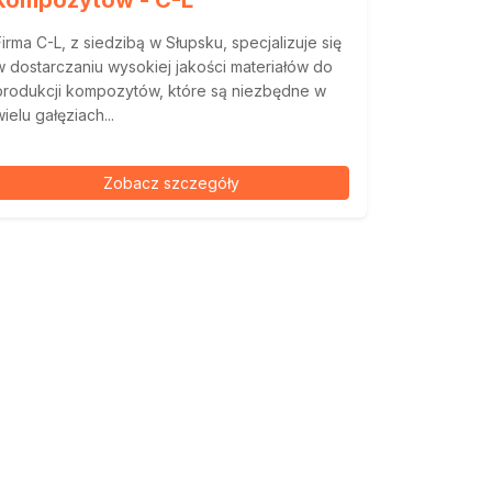
kompozytów - C-L
Firma C-L, z siedzibą w Słupsku, specjalizuje się
w dostarczaniu wysokiej jakości materiałów do
produkcji kompozytów, które są niezbędne w
wielu gałęziach...
Zobacz szczegóły