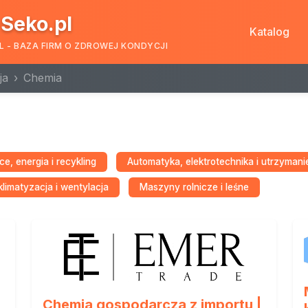
Seko.pl
Katalog
L - BAZA FIRM O ZDROWEJ KONDYCJI
ja
Chemia
e, energia i recykling
Automatyka, elektrotechnika i utrzymani
limatyzacja i wentylacja
Maszyny rolnicze i leśne
Chemia gospodarcza z importu |