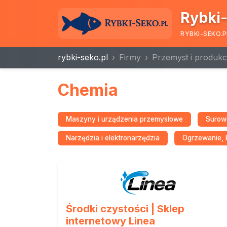
Rybki-
RYBKI-SEKO.P
rybki-seko.pl
Firmy
Przemysł i produkc
Chemia
Maszyny i urządzenia przemysłowe
Surowc
Narzędzia i elektronarzędzia
Ogrzewanie, k
Środki czystości | Sklep
internetowy Linea