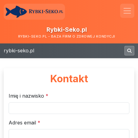
Rybki-Seko.pl
RYBKI-SEKO.PL - BAZA FIRM O ZDROWEJ KONDYCJI
rybki-seko.pl
Kontakt
Imię i nazwisko
*
Adres email
*