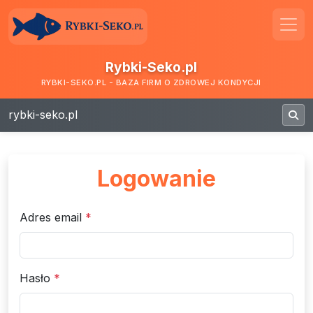
Rybki-Seko.pl
RYBKI-SEKO.PL - BAZA FIRM O ZDROWEJ KONDYCJI
rybki-seko.pl
Logowanie
Adres email
*
Hasło
*