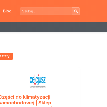
Blog
rsztaty
Części do klimatyzacji
samochodowej | Sklep