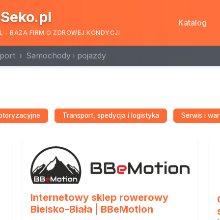
Seko.pl
Katalog
L - BAZA FIRM O ZDROWEJ KONDYCJI
port
Samochody i pojazdy
motoryzacyjne
Transport, spedycja i logistyka
Serwis i wa
Internetowy sklep rowerowy
Bielsko-Biała | BBeMotion