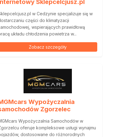
internetowy Sklepcelcjusz.pl
Sklepcelcjusz.pl w Cedzynie specjalizuje się w
dostarczaniu części do klimatyzacji
samochodowej, wspierających prawidłową
pracę układu chłodzenia powietrza w...
Zobacz szczegóły
MGMcars Wypożyczalnia
samochodów Zgorzelec
MGMcars Wypożyczalnia Samochodów w
Zgorzelcu oferuje kompleksowe usługi wynajmu
pojazdów, dostosowane do różnorodnych