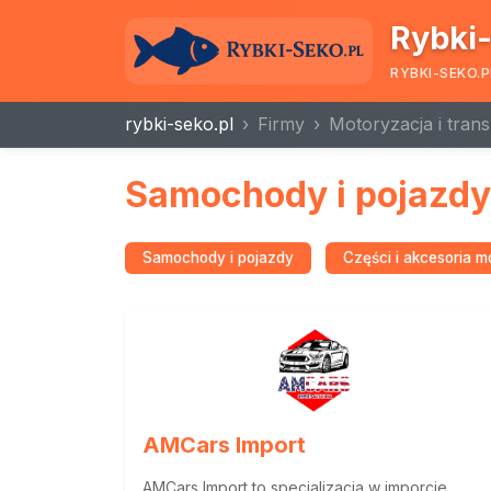
Rybki-
RYBKI-SEKO.P
rybki-seko.pl
Firmy
Motoryzacja i trans
Samochody i pojazdy
Samochody i pojazdy
Części i akcesoria 
AMCars Import
AMCars Import to specjalizacja w imporcie