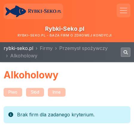
Rybki-Seko.pl
RYBKI-SEKO.PL - BAZA FIRM O ZDROWEJ KONDYCJI
rybki-seko.pl
Firmy
Przemysł spożywczy
Alkoholowy
Alkoholowy
Piwo
Słód
Inne
Brak firm dla zadanego kryterium.