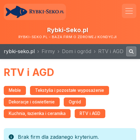
Rybki-Seko.pl
RYBKI-SEKO.PL - BAZA FIRM O ZDROWEJ KONDYCJI
rybki-seko.pl
Firmy
Dom i ogród
RTV i AGD
RTV i AGD
Meble
Tekstylia i pozostałe wyposażenie
Dekoracje i oświetlenie
Ogród
Kuchnia, łazienka i ceramika
RTV i AGD
Brak firm dla zadanego kryterium.