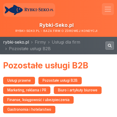
Rybki-Seko.pl
RYBKI-SEKO.PL - BAZA FIRM O ZDROWEJ KONDYCJI
rybki-seko.pl
Firmy
Usługi dla firm
Pozostałe usługi B2B
Pozostałe usługi B2B
Usługi prawne
Pozostałe usługi B2B
Marketing, reklama i PR
Biuro i artykuły biurowe
Finanse, księgowość i ubezpieczenia
Gastronomia i hotelarstwo