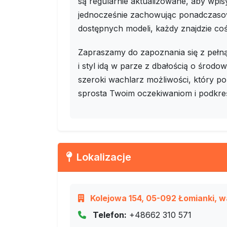
są regularnie aktualizowane, aby wpi
jednocześnie zachowując ponadczasow
dostępnych modeli, każdy znajdzie co
Zapraszamy do zapoznania się z pełną 
i styl idą w parze z dbałością o środo
szeroki wachlarz możliwości, który poz
sprosta Twoim oczekiwaniom i podkreśl
Lokalizacje
Kolejowa 154, 05-092 Łomianki, 
Telefon:
+48662 310 571