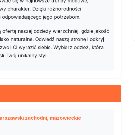
sywać się w najnowsze trendy modowe,
y charakter. Dzięki różnorodności
ś odpowiadającego jego potrzebom.
ofertą naszej odzieży wierzchniej, gdzie jakość
wisko naturalne. Odwiedź naszą stronę i odkryj
woli Ci wyrazić siebie. Wybierz odzież, która
i Twój unikalny styl.
warszawski zachodni, mazowieckie