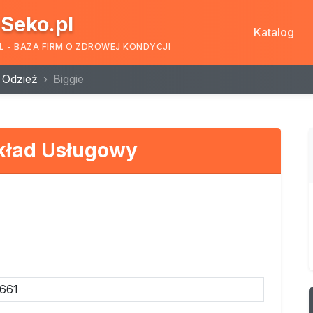
Seko.pl
Katalog
L - BAZA FIRM O ZDROWEJ KONDYCJI
Odzież
Biggie
kład Usługowy
661