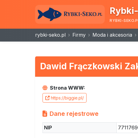
Rybki-
RYBKI-SEKO.P
rybki-seko.pl
Firmy
Moda i akcesoria
Dawid Frączkowski Za
Strona WWW:
https://biggie.pl/
Dane rejestrowe
NIP
7711769