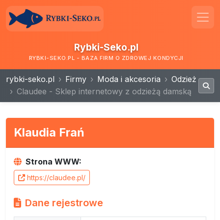
Rybki-Seko.pl
RYBKI-SEKO.PL - BAZA FIRM O ZDROWEJ KONDYCJI
rybki-seko.pl
Firmy
Moda i akcesoria
Odzież
Claudee - Sklep internetowy z odzieżą damską
Klaudia Frań
Strona WWW:
https://claudee.pl/
Dane rejestrowe