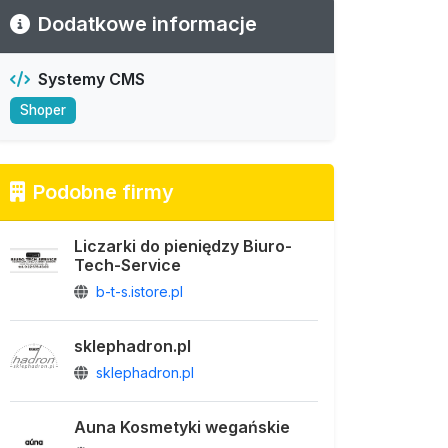
Dodatkowe informacje
Systemy CMS
Shoper
Podobne firmy
Liczarki do pieniędzy Biuro-
Tech-Service
b-t-s.istore.pl
sklephadron.pl
sklephadron.pl
Auna Kosmetyki wegańskie