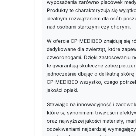
wyposażenia zarówno placówek medyc
Produkty te charakteryzują się wyjątk
idealnym rozwiązaniem dla osób posz
nad osobami starszymi czy chorymi.
W ofercie CP-MEDIBED znajdują się ró
dedykowane dla zwierząt, które zapewn
czworonogami. Dzięki zastosowaniu n
te gwarantują skuteczne zabezpieczen
jednocześnie dbając o delikatną skórę 
CP-MEDIBED wszystko, czego potrzeb
jakości opieki.
Stawiając na innowacyjność i zadowol
które są synonimem trwałości i efekt
oraz najwyższej jakości materiały, ma
oczekiwaniami najbardziej wymagając