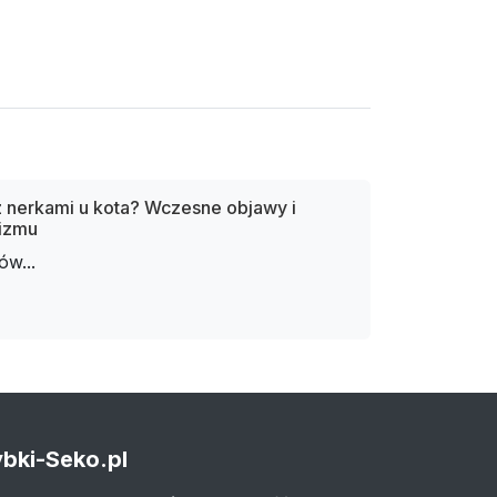
 nerkami u kota? Wczesne objawy i
nizmu
w...
bki-Seko.pl