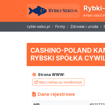
Rybki-
RYBKI-SEKO.P
rybki-seko.pl
Firmy
Zdrowie i uroda
CASHINO-POLAND KAM
RYBSKI SPÓŁKA CYWI
Strona WWW:
https://sklep.cp-medibed.pl/
Dane rejestrowe
NIP
6521722