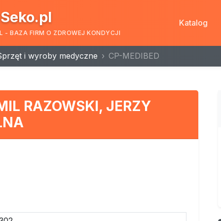
Seko.pl
Katalog
L - BAZA FIRM O ZDROWEJ KONDYCJI
Sprzęt i wyroby medyczne
CP-MEDIBED
IL RAZOWSKI, JERZY
LNA
302