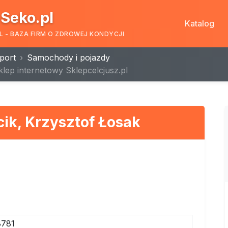
Seko.pl
Katalog
L - BAZA FIRM O ZDROWEJ KONDYCJI
port
Samochody i pojazdy
klep internetowy Sklepcelcjusz.pl
cik, Krzysztof Łosak
8781