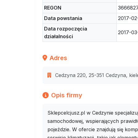
REGON
366682
Data powstania
2017-02
Data rozpoczęcia
2017-03
działalności
Adres
Cedzyna 220, 25-351 Cedzyna, kiele
Opis firmy
Sklepcelcjusz.pl w Cedzynie specjalizuj
samochodowej, wspierających prawidł
pojeździe. W ofercie znajdują się k
serwisie klimatyzacji, takie jak eleme