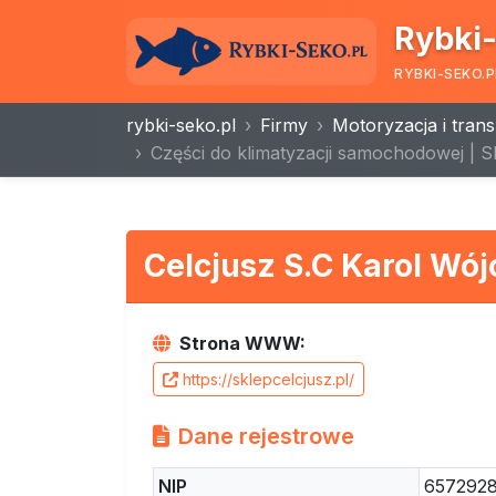
Rybki-
RYBKI-SEKO.P
rybki-seko.pl
Firmy
Motoryzacja i trans
Części do klimatyzacji samochodowej | S
Celcjusz S.C Karol Wój
Strona WWW:
https://sklepcelcjusz.pl/
Dane rejestrowe
NIP
657292