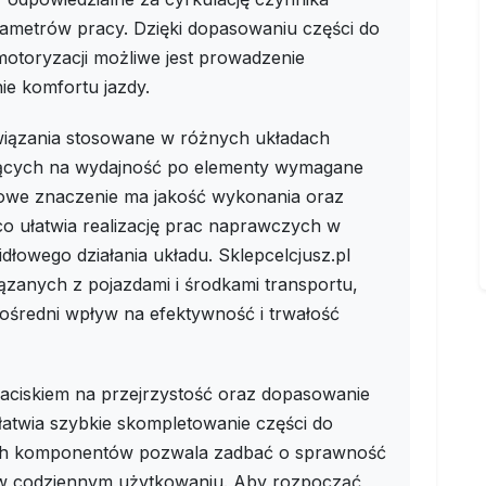
arametrów pracy. Dzięki dopasowaniu części do
toryzacji możliwe jest prowadzenie
e komfortu jazdy.
wiązania stosowane w różnych układach
jących na wydajność po elementy wymagane
zowe znaczenie ma jakość wykonania oraz
o ułatwia realizację prac naprawczych w
dłowego działania układu. Sklepcelcjusz.pl
iązanych z pojazdami i środkami transportu,
ośredni wpływ na efektywność i trwałość
aciskiem na przejrzystość oraz dopasowanie
łatwia szybkie skompletowanie części do
wych komponentów pozwala zadbać o sprawność
i w codziennym użytkowaniu. Aby rozpocząć