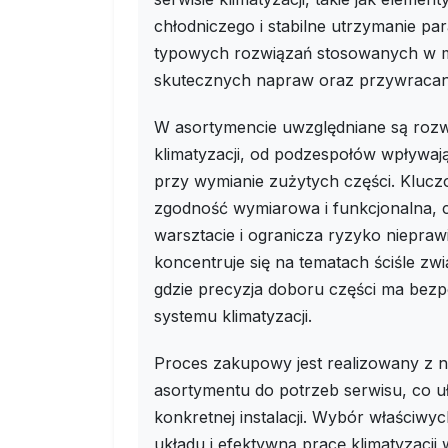
chłodniczego i stabilne utrzymanie p
typowych rozwiązań stosowanych w mo
skutecznych napraw oraz przywracani
W asortymencie uwzględniane są roz
klimatyzacji, od podzespołów wpływa
przy wymianie zużytych części. Kluc
zgodność wymiarowa i funkcjonalna, c
warsztacie i ogranicza ryzyko nieprawi
koncentruje się na tematach ściśle zw
gdzie precyzja doboru części ma bezp
systemu klimatyzacji.
Proces zakupowy jest realizowany z n
asortymentu do potrzeb serwisu, co u
konkretnej instalacji. Wybór właści
układu i efektywną pracę klimatyzacj