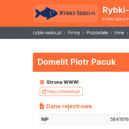
Rybki-
RYBKI-SEKO.P
rybki-seko.pl
Firmy
Pozostałe
Inne
Domelit Piotr Pacuk
Strona WWW:
https://domelit.pl/
Dane rejestrowe
NIP
584161