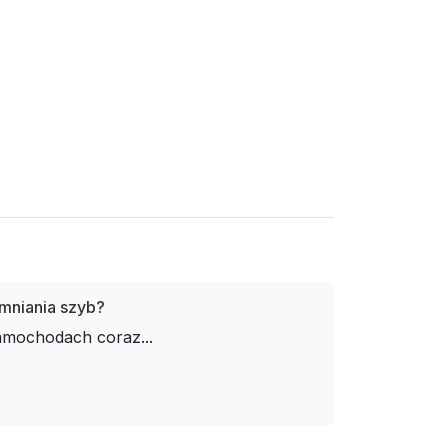
emniania szyb?
amochodach coraz...