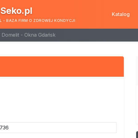
Seko.pl
Katalog
L - BAZA FIRM O ZDROWEJ KONDYCJI
Domelit - Okna Gdańsk
6736