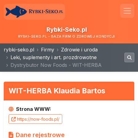
Rybki-Seko.pl
RYBKI-SEKO.PL - BAZA FIRM O ZDROWEJ KONDYCJI
rybki-seko.pl
Firmy
Zdrowie i uroda
Leki, suplementy i art. prozdrowotne
Dystrybutor Now Foods - WIT-HERBA
WIT-HERBA Klaudia Bartos
Strona WWW:
https://now-foods.pl/
Dane rejestrowe