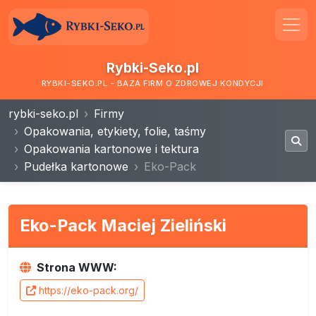
Rybki-Seko.pl
RYBKI-SEKO.PL - BAZA FIRM O ZDROWEJ KONDYCJI
rybki-seko.pl
Firmy
Opakowania, etykiety, folie, taśmy
Opakowania kartonowe i tektura
Pudełka kartonowe
Eko-Pack
Eko-Pack Maciej Zieliński
Strona WWW:
https://eko-pack.org/