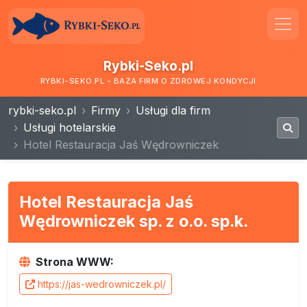
Rybki-Seko.pl
RYBKI-SEKO.PL - BAZA FIRM O ZDROWEJ KONDYCJI
rybki-seko.pl
Firmy
Usługi dla firm
Usługi hotelarskie
Hotel Restauracja Jaś Wędrowniczek
Hotel Restauracja Jaś
Wędrowniczek sp. z o.o. sp.k.
Strona WWW:
https://jas-wedrowniczek.pl/