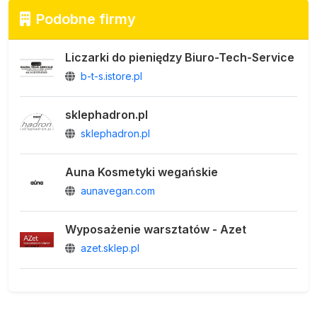
Podobne firmy
Liczarki do pieniędzy Biuro-Tech-Service
b-t-s.istore.pl
sklephadron.pl
sklephadron.pl
Auna Kosmetyki wegańskie
aunavegan.com
Wyposażenie warsztatów - Azet
azet.sklep.pl