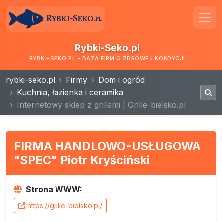
Rybki-Seko.pl
RYBKI-SEKO.PL - BAZA FIRM O ZDROWEJ KONDYCJI
rybki-seko.pl
Firmy
Dom i ogród
Kuchnia, łazienka i ceramika
Internetowy sklep z grillami | Grille-bielsko.pl
FIRMA HANDLOWO-USŁUGOWA
"SPEC" Piotr Kryściński
Strona WWW:
https://grille-bielsko.pl/