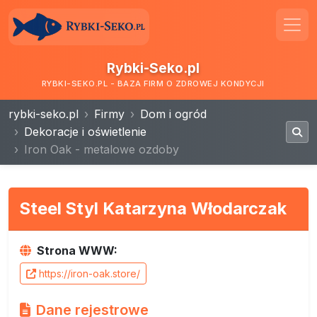
Rybki-Seko.pl
RYBKI-SEKO.PL - BAZA FIRM O ZDROWEJ KONDYCJI
rybki-seko.pl
Firmy
Dom i ogród
Dekoracje i oświetlenie
Iron Oak - metalowe ozdoby
Steel Styl Katarzyna Włodarczak
Strona WWW:
https://iron-oak.store/
Dane rejestrowe