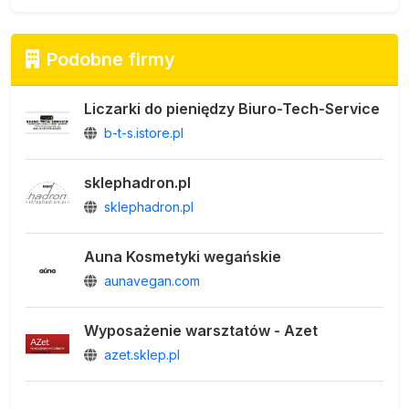
Podobne firmy
Liczarki do pieniędzy Biuro-Tech-Service
b-t-s.istore.pl
sklephadron.pl
sklephadron.pl
Auna Kosmetyki wegańskie
aunavegan.com
Wyposażenie warsztatów - Azet
azet.sklep.pl