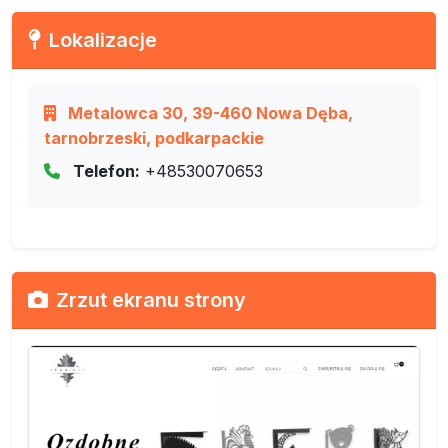
Lokalizacje
Metalowca 30, 39-460 Nowa Dęba,
tarnobrzeski, podkarpackie
Telefon:
+48530070653
Zrzut ekranu strony