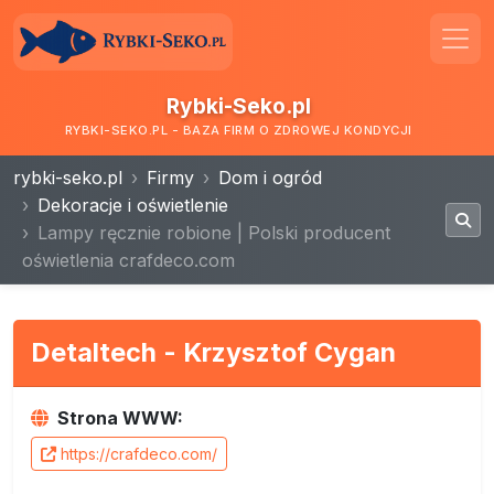
Rybki-Seko.pl
RYBKI-SEKO.PL - BAZA FIRM O ZDROWEJ KONDYCJI
rybki-seko.pl
Firmy
Dom i ogród
Dekoracje i oświetlenie
Lampy ręcznie robione | Polski producent
oświetlenia crafdeco.com
Detaltech - Krzysztof Cygan
Strona WWW:
https://crafdeco.com/