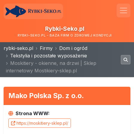
Rybki-Seko.pl
RYBKI-SEKO.PL - BAZA FIRM O ZDROWEJ KONDYCJI
rybki-seko.pl
Firmy
Dom i ogród
Tekstylia i pozostałe wyposażenie
Moskitiery - okienne, na drzwi | Sklep
internetowy Mostikiery-sklep.pl
Mako Polska Sp. z o.o.
Strona WWW:
https://moskitiery-sklep.pl/