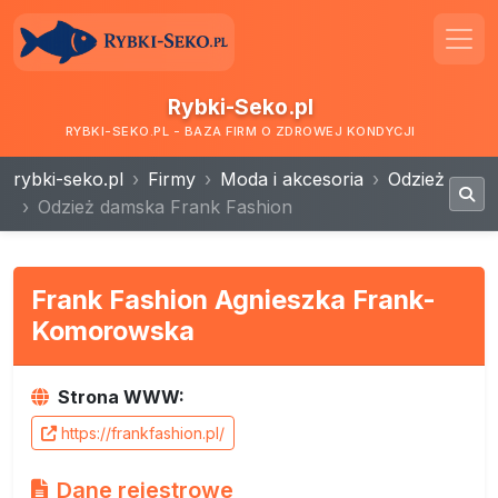
Rybki-Seko.pl
RYBKI-SEKO.PL - BAZA FIRM O ZDROWEJ KONDYCJI
rybki-seko.pl
Firmy
Moda i akcesoria
Odzież
Odzież damska Frank Fashion
Frank Fashion Agnieszka Frank-
Komorowska
Strona WWW:
https://frankfashion.pl/
Dane rejestrowe