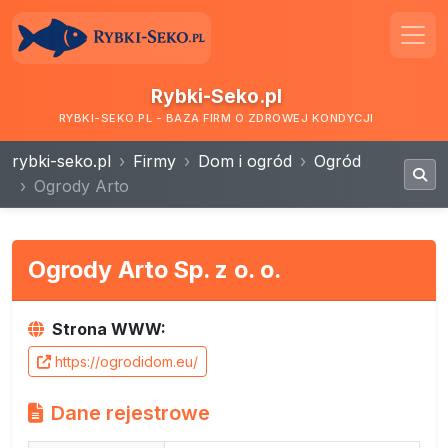
Rybki-Seko.pl
RYBKI-SEKO.PL - BAZA FIRM O ZDROWEJ KONDYCJI
rybki-seko.pl
Firmy
Dom i ogród
Ogród
Ogrody Arto
Ogrody Arto Sp. z o. o.
Strona WWW:
https://ogrodidom.eu/
Dane rejestrowe