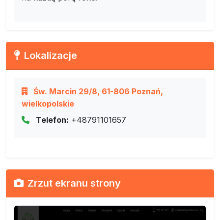
Lokalizacje
Św. Marcin 29/8, 61-806 Poznań,
wielkopolskie
Telefon:
+48791101657
Zrzut ekranu strony