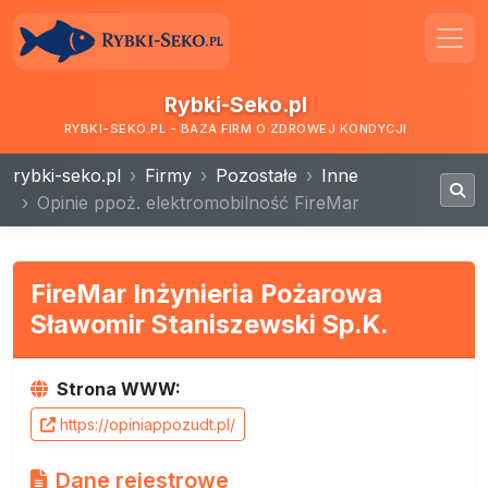
Rybki-Seko.pl
RYBKI-SEKO.PL - BAZA FIRM O ZDROWEJ KONDYCJI
rybki-seko.pl
Firmy
Pozostałe
Inne
Opinie ppoż. elektromobilność FireMar
FireMar Inżynieria Pożarowa
Sławomir Staniszewski Sp.K.
Strona WWW:
https://opiniappozudt.pl/
Dane rejestrowe