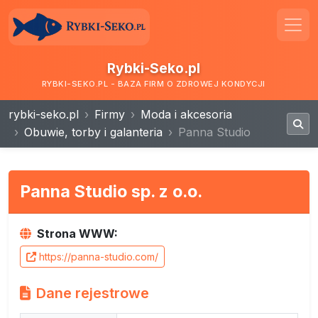
Rybki-Seko.pl
RYBKI-SEKO.PL - BAZA FIRM O ZDROWEJ KONDYCJI
rybki-seko.pl
Firmy
Moda i akcesoria
Obuwie, torby i galanteria
Panna Studio
Panna Studio sp. z o.o.
Strona WWW:
https://panna-studio.com/
Dane rejestrowe