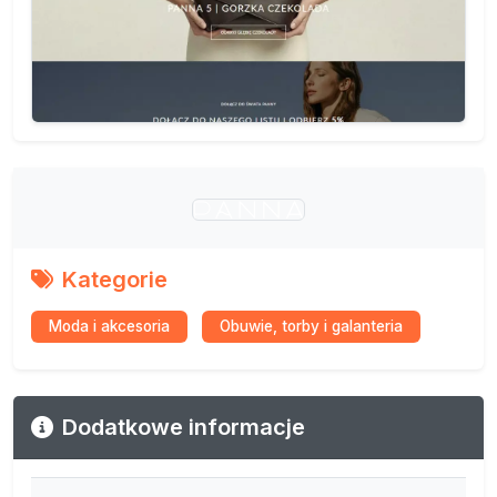
Kategorie
Moda i akcesoria
Obuwie, torby i galanteria
Dodatkowe informacje