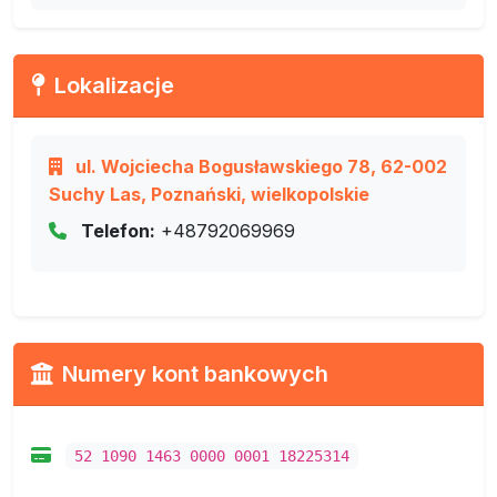
Lokalizacje
ul. Wojciecha Bogusławskiego 78, 62-002
Suchy Las, Poznański, wielkopolskie
Telefon:
+48792069969
Numery kont bankowych
52 1090 1463 0000 0001 18225314