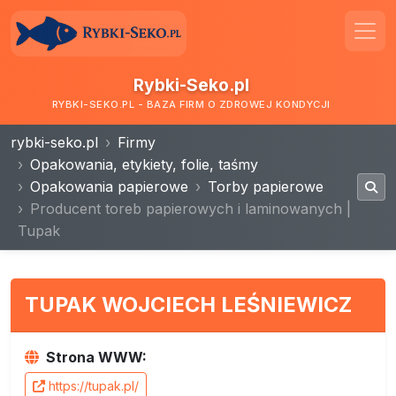
Rybki-Seko.pl
RYBKI-SEKO.PL - BAZA FIRM O ZDROWEJ KONDYCJI
rybki-seko.pl
Firmy
Opakowania, etykiety, folie, taśmy
Opakowania papierowe
Torby papierowe
Producent toreb papierowych i laminowanych |
Tupak
TUPAK WOJCIECH LEŚNIEWICZ
Strona WWW:
https://tupak.pl/