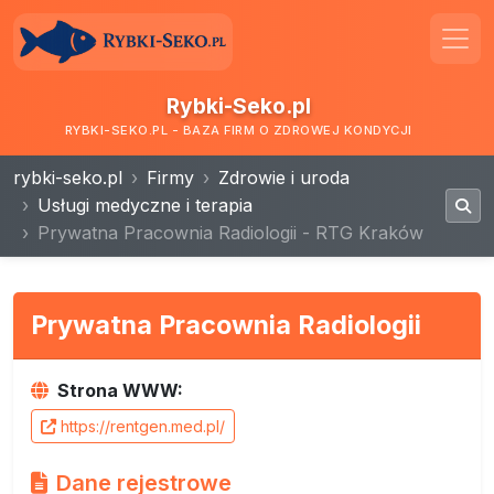
Rybki-Seko.pl
RYBKI-SEKO.PL - BAZA FIRM O ZDROWEJ KONDYCJI
rybki-seko.pl
Firmy
Zdrowie i uroda
Usługi medyczne i terapia
Prywatna Pracownia Radiologii - RTG Kraków
Prywatna Pracownia Radiologii
Strona WWW:
https://rentgen.med.pl/
Dane rejestrowe