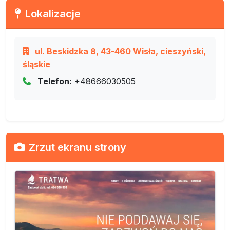
Lokalizacje
ul. Beskidzka 8, 43-460 Wisła, cieszyński,
śląskie
Telefon:
+48666030505
Zrzut ekranu strony