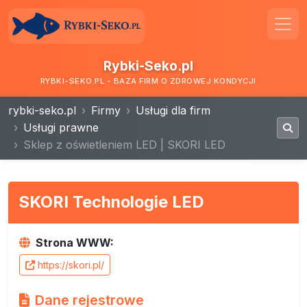
Rybki-Seko.pl
RYBKI-SEKO.PL - BAZA FIRM O ZDROWEJ KONDYCJI
rybki-seko.pl
Firmy
Usługi dla firm
Usługi prawne
Sklep z oświetleniem LED | SKORI LED
SKORI Technologie LED
Strona WWW:
https://skori.pl/
Dane rejestrowe