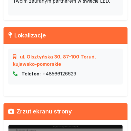
Twoim zaufanym partnerem w świecie LED.
Lokalizacje
ul. Olsztyńska 30, 87-100 Toruń,
kujawsko-pomorskie
Telefon:
+48566126629
Zrzut ekranu strony