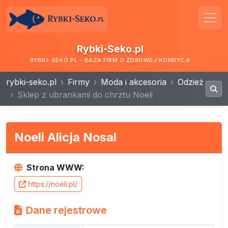
Rybki-Seko.pl
RYBKI-SEKO.PL - BAZA FIRM O ZDROWEJ KONDYCJI
rybki-seko.pl
Firmy
Moda i akcesoria
Odzież
Sklep z ubrankami do chrztu Noeli
Noeli Alicja Nosal
Strona WWW:
https://noeli.pl/
Dane rejestrowe