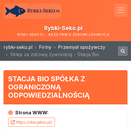
Rybki-Seko.pl
RYBKI-SEKO.PL - BAZA FIRM O ZDROWEJ KONDYCJI
rybki-seko.pl
Firmy
Przemysł spożywczy
Sklep ze zdrową żywnością - Stacja Bio
STACJA BIO SPÓŁKA Z
OGRANICZONĄ
ODPOWIEDZIALNOŚCIĄ
Strona WWW:
https://stacjabio.pl/