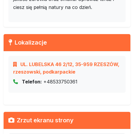
ciesz się pełnią natury na co dzień.
Lokalizacje
UL. LUBELSKA 46 2/12, 35-959 RZESZÓW,
rzeszowski, podkarpackie
Telefon:
+48533750361
Zrzut ekranu strony