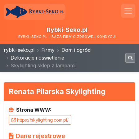
Rybki-Seko.pl
RYBKI-SEKO.PL - BAZA FIRM O ZDROWEJ KONDYCJI
rybki-seko.pl
Firmy
Dom i ogród
Dekoracje i oświetlenie
Skylighting sklep z lampami
Renata Pilarska Skylighting
Strona WWW:
https://skylighting.com.pl/
Dane rejestrowe