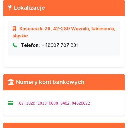
Lokalizacje
Kościuszki 26, 42-289 Woźniki, lubliniecki,
śląskie
Telefon:
+48607 707 831
Numery kont bankowych
87 1020 1013 0000 0402 04620672