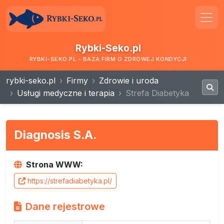
Rybki-Seko.pl
RYBKI-SEKO.PL - BAZA FIRM O ZDROWEJ KONDYCJI
rybki-seko.pl
Firmy
Zdrowie i uroda
Usługi medyczne i terapia
Strefa Diabetyka
Diagnosis S.A.
Strona WWW:
https://strefadiabetyka.pl/
Dane rejestrowe