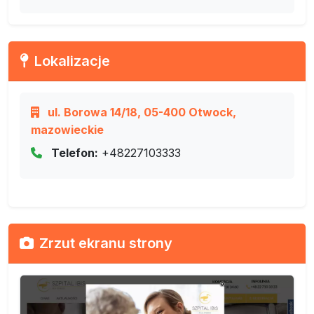
Lokalizacje
ul. Borowa 14/18, 05-400 Otwock,
mazowieckie
Telefon:
+48227103333
Zrzut ekranu strony