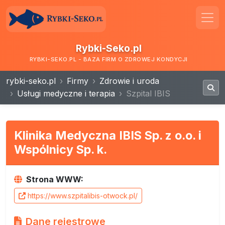
Rybki-Seko.pl
RYBKI-SEKO.PL - BAZA FIRM O ZDROWEJ KONDYCJI
rybki-seko.pl
Firmy
Zdrowie i uroda
Usługi medyczne i terapia
Szpital IBIS
Klinika Medyczna IBIS Sp. z o.o. i
Wspólnicy Sp. k.
Strona WWW:
https://www.szpitalibis-otwock.pl/
Dane rejestrowe