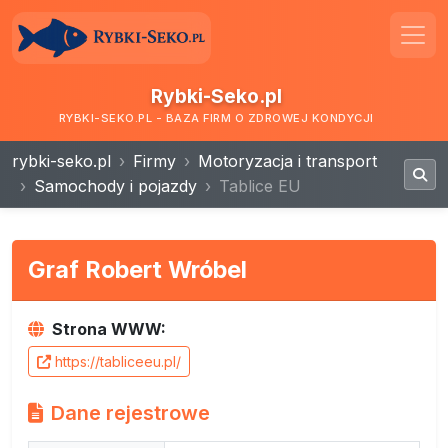
Rybki-Seko.pl
RYBKI-SEKO.PL - BAZA FIRM O ZDROWEJ KONDYCJI
rybki-seko.pl
Firmy
Motoryzacja i transport
Samochody i pojazdy
Tablice EU
Graf Robert Wróbel
Strona WWW:
https://tabliceeu.pl/
Dane rejestrowe