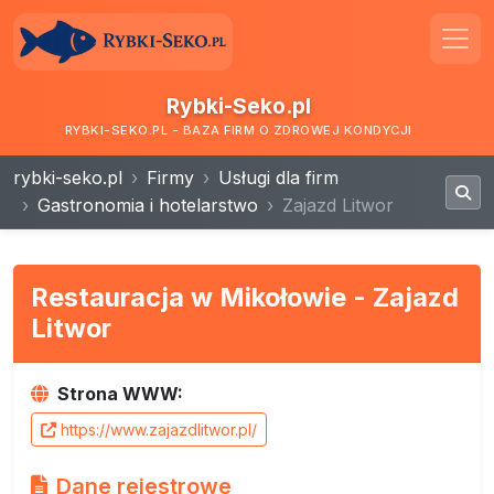
Rybki-Seko.pl
RYBKI-SEKO.PL - BAZA FIRM O ZDROWEJ KONDYCJI
rybki-seko.pl
Firmy
Usługi dla firm
Gastronomia i hotelarstwo
Zajazd Litwor
Restauracja w Mikołowie - Zajazd
Litwor
Strona WWW:
https://www.zajazdlitwor.pl/
Dane rejestrowe