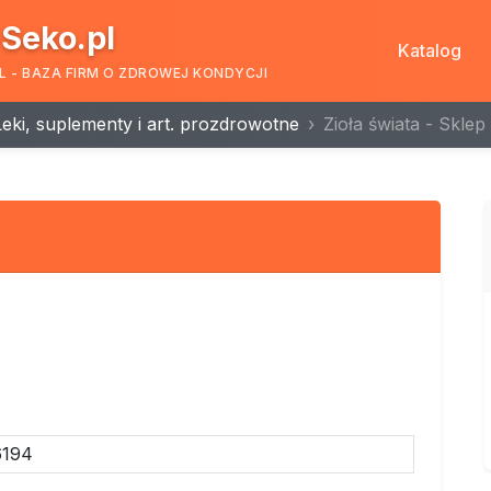
Seko.pl
Katalog
L - BAZA FIRM O ZDROWEJ KONDYCJI
Leki, suplementy i art. prozdrowotne
Zioła świata - Sklep 
6194