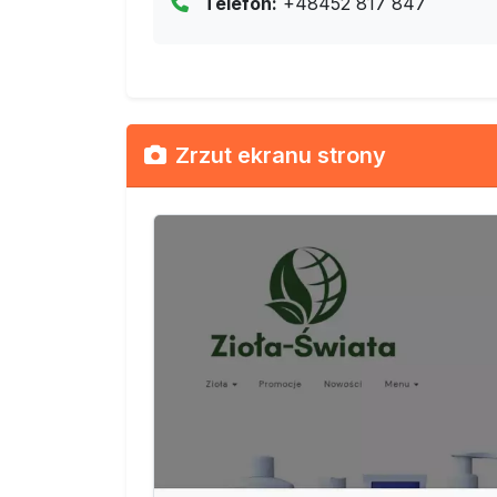
Telefon:
+48452 817 847
Zrzut ekranu strony