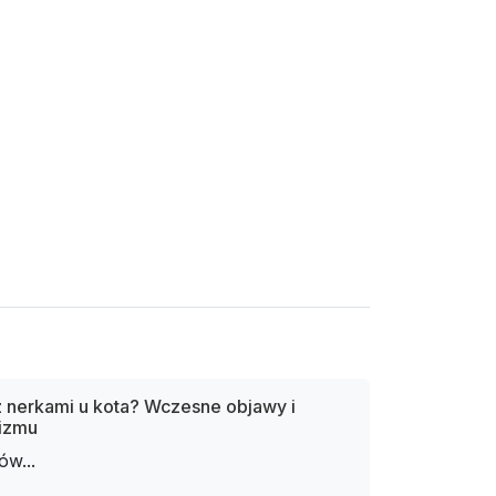
 nerkami u kota? Wczesne objawy i
nizmu
w...