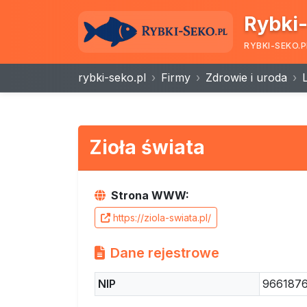
Rybki-
RYBKI-SEKO.P
rybki-seko.pl
Firmy
Zdrowie i uroda
Zioła świata
Strona WWW:
https://ziola-swiata.pl/
Dane rejestrowe
NIP
966187