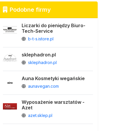
Podobne firmy
Liczarki do pieniędzy Biuro-
Tech-Service
b-t-s.istore.pl
sklephadron.pl
sklephadron.pl
Auna Kosmetyki wegańskie
aunavegan.com
Wyposażenie warsztatów -
Azet
azet.sklep.pl