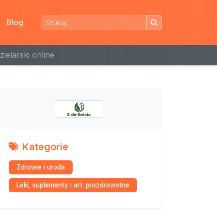
Blog
zielarski online
Kategorie
Zdrowie i uroda
Leki, suplementy i art. prozdrowotne