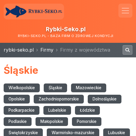
Rybki-Seko.pl
RYBKI-SEKO.PL - BAZA FIRM O ZDROWEJ KONDYCJI
rybki-seko.pl
Firmy
Firmy z województwa
Śląskie
Wielkopolskie
Śląskie
Mazowieckie
Opolskie
Zachodniopomorskie
Dolnośląskie
Podkarpackie
Lubelskie
Łódzkie
Podlaskie
Małopolskie
Pomorskie
Świętokrzyskie
Warmińsko-mazurskie
Lubuskie