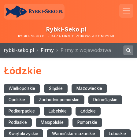
Rybki-Seko.pl
RYBKI-SEKO.PL - BAZA FIRM O ZDROWEJ KONDYCJI
rybki-seko.pl
Firmy
Firmy z województwa
Łódzkie
Wielkopolskie
Śląskie
Mazowieckie
Opolskie
Zachodniopomorskie
Dolnośląskie
Podkarpackie
Lubelskie
Łódzkie
Podlaskie
Małopolskie
Pomorskie
Świętokrzyskie
Warmińsko-mazurskie
Lubuskie