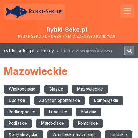
Rybki-Seko.pl
RYBKI-SEKO.PL - BAZA FIRM O ZDROWEJ KONDYCJI
rybki-seko.pl
Firmy
Firmy z województwa
Mazowieckie
Wielkopolskie
Śląskie
Mazowieckie
Opolskie
Zachodniopomorskie
Dolnośląskie
Podkarpackie
Lubelskie
Łódzkie
Podlaskie
Małopolskie
Pomorskie
Świętokrzyskie
Warmińsko-mazurskie
Lubuskie