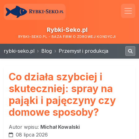
Rybki-Seko.pl
RYBKI-SEKO.PL - BAZA FIRM O ZDROWEJ KONDYCJI
rybki-seko.pl
Blog
Przemysł i produkcja
Co działa szybciej i
skuteczniej: spray na
pająki i pajęczyny czy
domowe sposoby?
Autor wpisu:
Michał Kowalski
08 lipca 2026