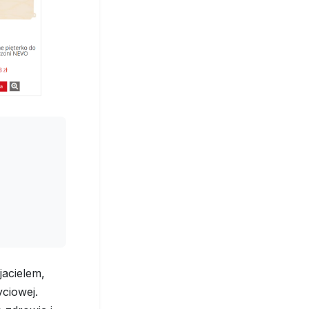
jacielem,
yciowej.