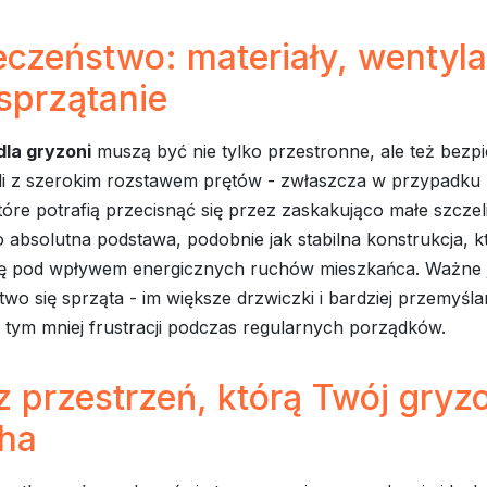
czeństwo: materiały, wentylac
sprzątanie
dla gryzoni
muszą być nie tylko przestronne, ale też bezp
li z szerokim rozstawem prętów - zwłaszcza w przypadku
óre potrafią przecisnąć się przez zaskakująco małe szczel
o absolutna podstawa, podobnie jak stabilna konstrukcja, k
ię pod wpływem energicznych ruchów mieszkańca. Ważne je
atwo się sprząta - im większe drzwiczki i bardziej przemyśl
 tym mniej frustracji podczas regularnych porządków.
 przestrzeń, którą Twój gryz
ha