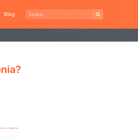
Blog
onia?