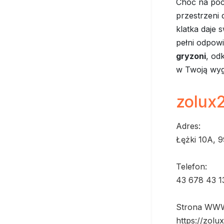
Choć na poc
przestrzeni 
klatka daje
pełni odpowi
gryzoni
, od
w Twoją wyg
zolux2
Adres:
Łężki 10A, 
Telefon:
43 678 43 1
Strona WW
https://zolux