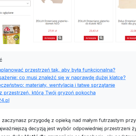
ć
aplanować przestrzeń tak, aby była funkcjonalna?
ażenie: co musi znaleźć się w naprawdę dużej klatce?
czeństwo: materiały, wentylacja i łatwe sprzątanie
z przestrzeń, którą Twój gryzoń pokocha
4.pl
ro zaczynasz przygodę z opieką nad małym futrzastym przy
ajważniejszą decyzją jest wybór odpowiedniej przestrzeni ż