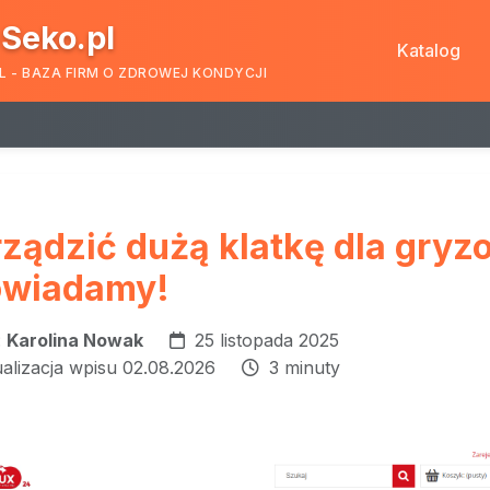
Seko.pl
Katalog
L - BAZA FIRM O ZDROWEJ KONDYCJI
rządzić dużą klatkę dla gryz
owiadamy!
:
Karolina Nowak
25 listopada 2025
ualizacja wpisu 02.08.2026
3 minuty