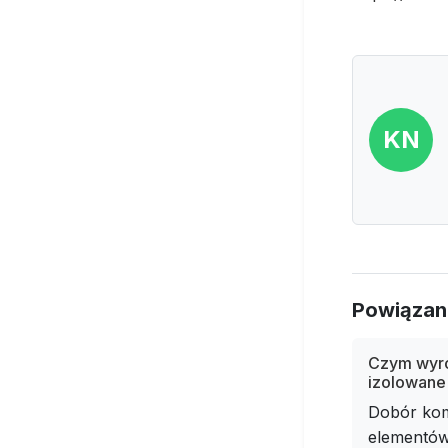
KN
Powiązan
Czym wyró
izolowane 
Dobór kom
elementów.