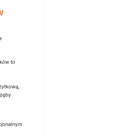
w
e
ików to
użytkową,
 zęby
kcjonalnym