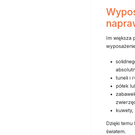
Wypos
napra
Im większa p
wyposażenie
solidne
absolut
tuneli i
półek l
zabawek
zwierzę
kuwety, 
Dzięki temu 
światem.