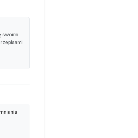
ę swoimi
przepisami
emniania