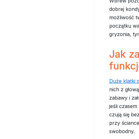
Wbrew poz
dobrej kondy
możliwość tw
początku wa
gryzonia, ty
Jak za
funkc
Duże klatki 
nich z głową.
zabawy i zał
jeśli czasem
czują się be
przy ściance
swobodny.