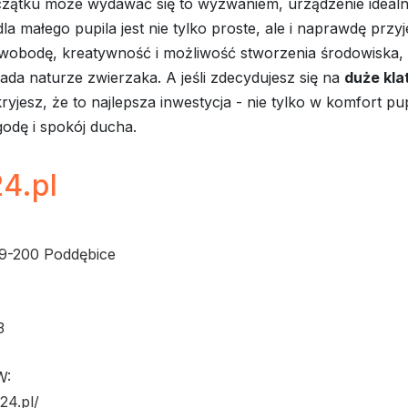
zątku może wydawać się to wyzwaniem, urządzenie idealn
dla małego pupila jest nie tylko proste, ale i naprawdę prz
 swobodę, kreatywność i możliwość stworzenia środowiska,
ada naturze zwierzaka. A jeśli zdecydujesz się na
duże klat
kryjesz, że to najlepsza inwestycja - nie tylko w komfort pup
odę i spokój ducha.
4.pl
99-200 Poddębice
3
W:
24.pl/