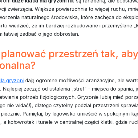
orom
duże klatki dla gryzoni
nie są fanaberią, ale podstawą
cji zwierzęcia. Większa powierzchnia to więcej ruchu, mniej
orzenia naturalnego środowiska, które zachęca do eksplor
rto wiedzieć, że im bardziej rozbudowane i przemyślane 
m łatwiej zadbać o jego dobrostan.
planować przestrzeń tak, aby
jonalna?
dla gryzoni
dają ogromne możliwości aranżacyjne, ale wart
 Najlepiej zacząć od ustalenia „stref” - miejsca do spania, 
atwiania potrzeb fizjologicznych. Gryzonie lubią mieć por
 go nie widać!), dlatego czytelny podział przestrzeni sprawia
zpiecznie. Pamiętaj, by legowisko umieścić w spokojnym kąc
, a kołowrotek i tunele w centralnej części klatki, gdzie ru