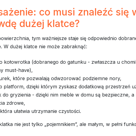
ażenie: co musi znaleźć się 
wdę dużej klatce?
owierzchnia, tym ważniejsze staje się odpowiednio dobran
. W dużej klatce nie może zabraknąć:
go kołowrotka (dobranego do gatunku - zwłaszcza u chom
ny must-have),
 rurek, które pozwalają odwzorować podziemne nory,
ub platform, dzięki którym zyskasz dodatkową przestrzeń 
 do gryzienia - dzięki nim meble w domu są bezpieczne, a
cia zdrowe,
która ułatwia utrzymanie czystości.
klatka nie jest tylko „pojemnikiem”, ale małym, w pełni fun