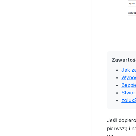
Zawartoś
Jak z
Wypos
Bezpie
Stwór
zolux2
Jeśli dopie
pierwszą i n