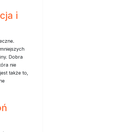
ja i
ieczne.
 mniejszych
iny. Dobra
tóra nie
st także to,
ane
oń