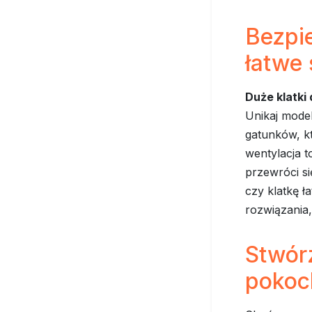
Bezpie
łatwe 
Duże klatki 
Unikaj mode
gatunków, kt
wentylacja t
przewróci s
czy klatkę ł
rozwiązania,
Stwórz
pokoc