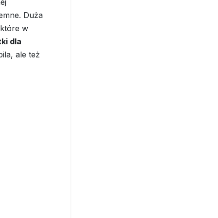
ej
yjemne. Duża
 które w
ki dla
ila, ale też