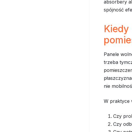
absorbery ak
spójność efe
Kiedy
pomie
Panele wolno
trzeba tymc
pomieszczeni
płaszczyznac
nie mobilnoś
W praktyce 
Czy pro
Czy odbi
Czy pot