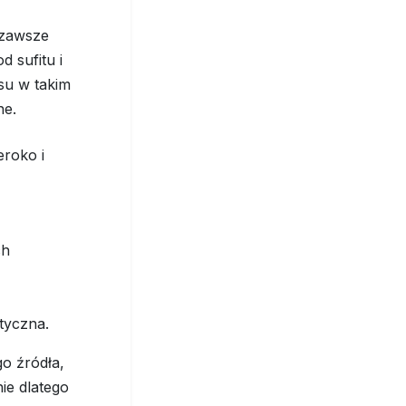
e zawsze
d sufitu i
su w takim
ne.
eroko i
,
ch
tyczna.
go źródła,
ie dlatego