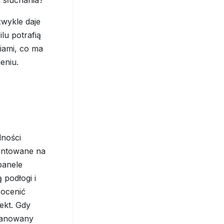
zwykle daje
lu potrafią
iami, co ma
eniu.
lności
ntowane na
panele
 podłogi i
 ocenić
ekt. Gdy
planowany