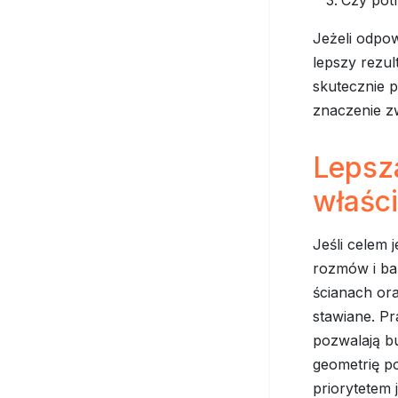
Jeżeli odpow
lepszy rezul
skutecznie p
znaczenie z
Lepsz
właśc
Jeśli celem 
rozmów i ba
ścianach ora
stawiane. Pr
pozwalają b
geometrię po
priorytetem