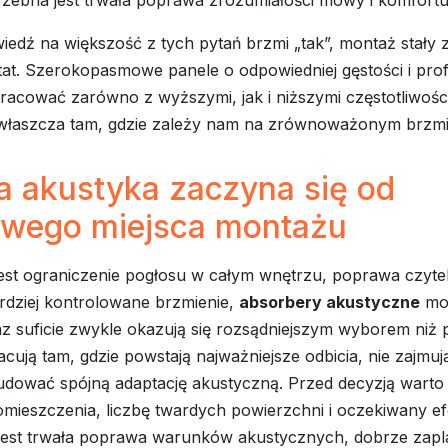
iedź na większość z tych pytań brzmi „tak”, montaż stały 
tat. Szerokopasmowe panele o odpowiedniej gęstości i profi
racować zarówno z wyższymi, jak i niższymi częstotliwośc
właszcza tam, gdzie zależy nam na zrównoważonym brzmi
a akustyka zaczyna się od
iwego miejsca montażu
jest ograniczenie pogłosu w całym wnętrzu, poprawa czyte
rdziej kontrolowane brzmienie,
absorbery akustyczne
mo
z suficie zwykle okazują się rozsądniejszym wyborem niż 
acują tam, gdzie powstają najważniejsze odbicia, nie zajmują
udować spójną adaptację akustyczną. Przed decyzją warto
mieszczenia, liczbę twardych powierzchni i oczekiwany ef
 jest trwała poprawa warunków akustycznych, dobrze za