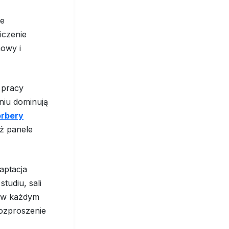
le
iczenie
owy i
 pracy
niu dominują
rbery
iż panele
aptacja
tudiu, sali
t w każdym
rozproszenie