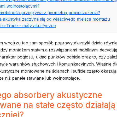
ami wolnostojącymi?
 mobilność przegrywa z geometrią pomieszczenia?
a akustyka zaczyna się od właściwego miejsca montażu
tic-Trade - maty akustyczne
m wnętrzu ten sam sposób poprawy akustyki działa równie
dzy montażem stałym a rozwiązaniami mobilnymi decyduj
harakter pogłosu, układ punktów odbicia oraz to, czy zal
rawie warunków słuchowych i komunikacyjnych. Właśnie dl
ustyczne montowane na ścianach i suficie często okazują 
ze niż panele stawiane lub wolnostojące.
ego absorbery akustyczne
ane na stałe często działają
zniej?