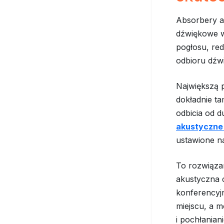
Absorbery a
dźwiękowe w 
pogłosu, re
odbioru dźw
Największą 
dokładnie ta
odbicia od 
akustyczne 
ustawione na
To rozwiązan
akustyczna c
konferencyj
miejscu, a m
i pochłaniani