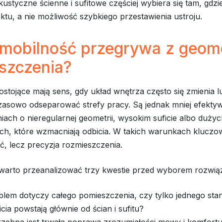
ustyczne ścienne i sufitowe częściej wybiera się tam, gdzie 
ktu, a nie możliwość szybkiego przestawienia ustroju.
 mobilność przegrywa z geome
szczenia?
stojące mają sens, gdy układ wnętrza często się zmienia l
zasowo odseparować strefy pracy. Są jednak mniej efekty
ach o nieregularnej geometrii, wysokim suficie albo duży
h, które wzmacniają odbicia. W takich warunkach kluczowa
ć, lecz precyzja rozmieszczenia.
warto przeanalizować trzy kwestie przed wyborem rozwiąz
blem dotyczy całego pomieszczenia, czy tylko jednego sta
cia powstają głównie od ścian i sufitu?
rzebna jest trwała poprawa zrozumiałości mowy i komfortu