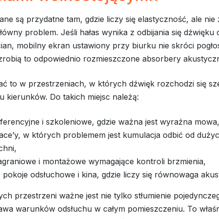
ane są przydatne tam, gdzie liczy się elastyczność, ale ni
łówny problem. Jeśli hałas wynika z odbijania się dźwięku o
an, mobilny ekran ustawiony przy biurku nie skróci pogło
k zrobią to odpowiednio rozmieszczone absorbery akustycz
dać to w przestrzeniach, w których dźwięk rozchodzi się sz
u kierunków. Do takich miejsc należą:
nferencyjne i szkoleniowe, gdzie ważna jest wyraźna mowa
ace’y, w których problemem jest kumulacja odbić od duży
chni,
nagraniowe i montażowe wymagające kontroli brzmienia,
pokoje odsłuchowe i kina, gdzie liczy się równowaga akus
ych przestrzeni ważne jest nie tylko stłumienie pojedyncze
rawa warunków odsłuchu w całym pomieszczeniu. To właśn