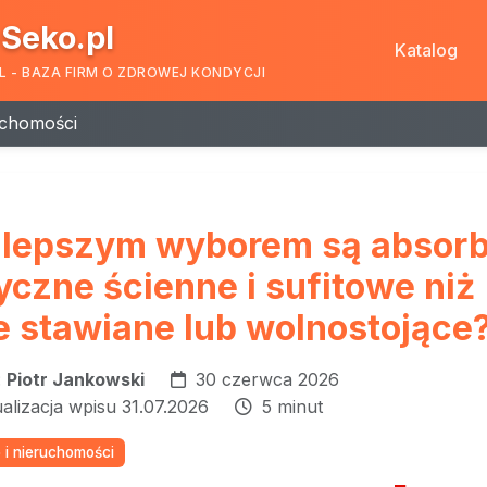
Seko.pl
Katalog
L - BAZA FIRM O ZDROWEJ KONDYCJI
uchomości
 lepszym wyborem są absor
yczne ścienne i sufitowe niż
e stawiane lub wolnostojące
:
Piotr Jankowski
30 czerwca 2026
ualizacja wpisu 31.07.2026
5 minut
i nieruchomości