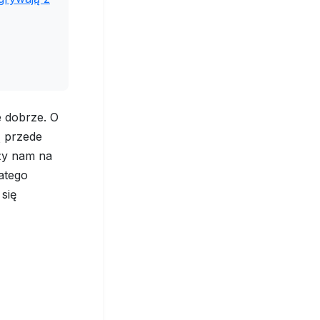
 dobrze. O
ą przede
eży nam na
atego
się