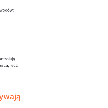
owodów:
ntrolują
jsca, lecz
rywają