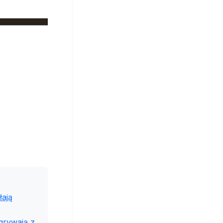
łają
grywają z