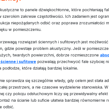
kustyczne to panele dźwiękochłonne, które pochłaniają fa
szerokim zakresie częstotliwości. Ich zadaniem jest ogran
dukcja niepożądanych odbić oraz poprawa zrozumiałości m
ięku w pomieszczeniu.
przewagą rozwiązań ściennych i sufitowych jest możliwość
m, gdzie powstaje problem akustyczny. Jeśli w pomieszcze
dużych, twardych powierzchni, dobrze rozmieszczone
abso
ścienne i sufitowe
pozwalają przechwycić fale szybciej n
 podłodze, które działają bardziej lokalnie.
ie sprawdza się szczególnie wtedy, gdy celem jest stała ad
ałej przestrzeni, a nie czasowe wydzielenie stanowiska. W s
nej czy pokoju odsłuchowym liczy się przewidywalny efek
ontaż na ścianie lub suficie ułatwia bardziej równomierne 
e odbić.