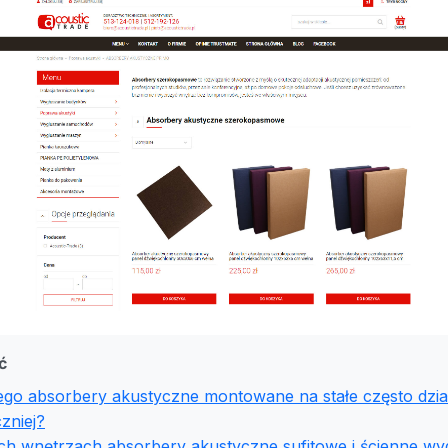
ć
ego absorbery akustyczne montowane na stałe często dzia
zniej?
ich wnętrzach absorbery akustyczne sufitowe i ścienne wy