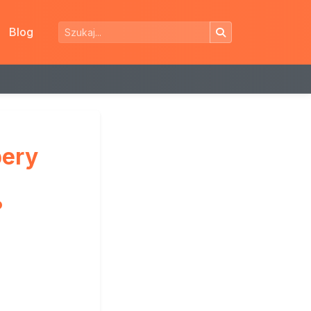
Blog
bery
?