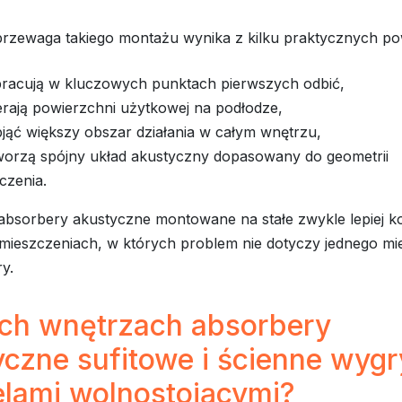
 przewaga takiego montażu wynika z kilku praktycznych p
pracują w kluczowych punktach pierwszych odbić,
erają powierzchni użytkowej na podłodze,
jąć większy obszar działania w całym wnętrzu,
 tworzą spójny układ akustyczny dopasowany do geometrii
czenia.
absorbery akustyczne montowane na stałe zwykle lepiej ko
mieszczeniach, w których problem nie dotyczy jednego mie
ry.
ich wnętrzach absorbery
yczne sufitowe i ścienne wyg
elami wolnostojącymi?