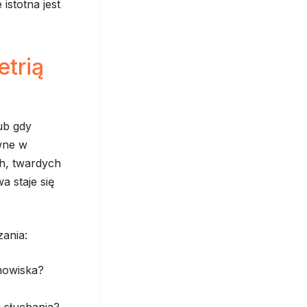
istotna jest
trią
ub gdy
wne w
ch, twardych
 staje się
ania:
nowiska?
 słuchania?