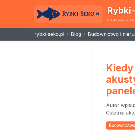
Rybki-
RYBKI-SEKO.P
rybki-seko.pl
Blog
Budownictwo i nier
Kiedy
akust
panel
Autor wpisu
Ostatnia akt
Budownictwo 