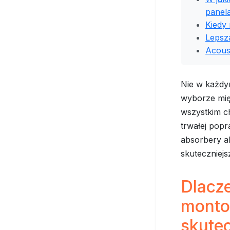
panel
Kiedy
Lepsz
Acous
Nie w każdy
wyborze mię
wszystkim c
trwałej pop
absorbery ak
skuteczniejs
Dlacz
montow
skutec