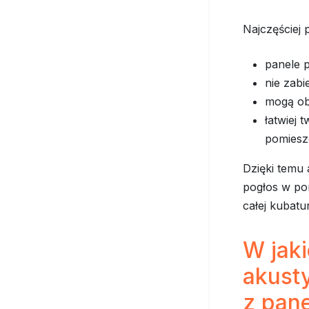
Najczęściej
panele 
nie zabi
mogą ob
łatwiej
pomiesz
Dzięki temu 
pogłos w po
całej kubatu
W jak
akust
z pan