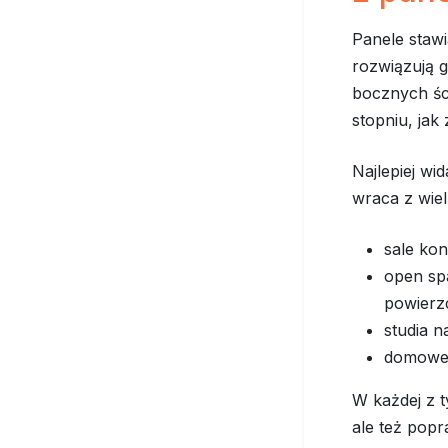
Panele stawi
rozwiązują g
bocznych ści
stopniu, ja
Najlepiej wi
wraca z wiel
sale ko
open sp
powierz
studia 
domowe 
W każdej z t
ale też pop