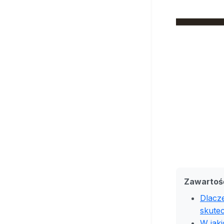
Zawartoś
Dlacz
skutec
W jak