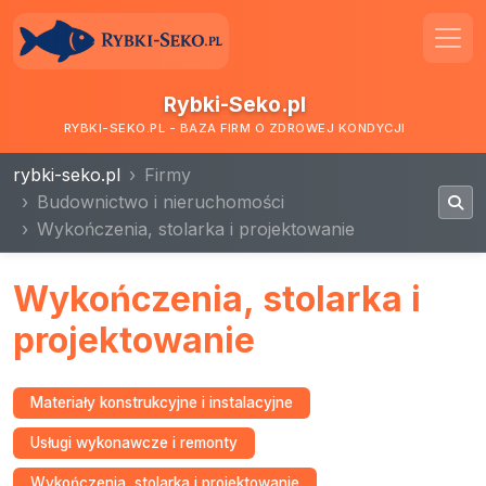
Rybki-Seko.pl
RYBKI-SEKO.PL - BAZA FIRM O ZDROWEJ KONDYCJI
rybki-seko.pl
Firmy
Budownictwo i nieruchomości
Wykończenia, stolarka i projektowanie
Wykończenia, stolarka i
projektowanie
Materiały konstrukcyjne i instalacyjne
Usługi wykonawcze i remonty
Wykończenia, stolarka i projektowanie