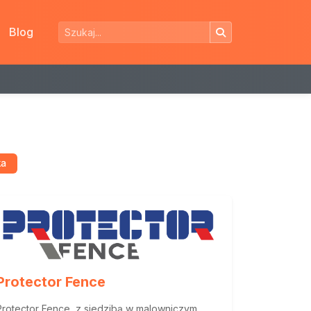
Blog
ka
Protector Fence
Protector Fence, z siedzibą w malowniczym