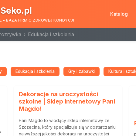
Seko.pl
Katalog
L - BAZA FIRM O ZDROWEJ KONDYCJI
 rozrywka
Edukacja i szkolenia
y
Edukacja i szkolenia
Gry i zabawki
Kultura i sztu
Dekoracje na uroczystości
szkolne | Sklep internetowy Pani
Magdo!
Pani Magdo to wiodący sklep internetowy ze
Szczecina, który specjalizuje się w dostarczaniu
y
najwyższej jakości dekoracji na uroczystości