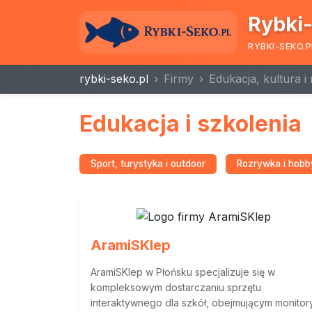
Rybki-
RYBKI-SEKO.P
rybki-seko.pl
Firmy
Edukacja, kultura i
Edukacja i szkolenia
Sport, turystyka i outdoor
Rozrywka i hobb
AramiSKlep
AramiSKlep w Płońsku specjalizuje się w
kompleksowym dostarczaniu sprzętu
interaktywnego dla szkół, obejmującym monitor