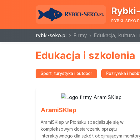
Rybki-
RYBKI-SEKO.P
rybki-seko.pl
Firmy
Edukacja, kultura i
Edukacja i szkolenia
Sport, turystyka i outdoor
Rozrywka i hobb
AramiSKlep
AramiSKlep w Płońsku specjalizuje się w
kompleksowym dostarczaniu sprzętu
interaktywnego dla szkół, obejmującym monitor