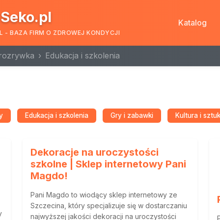
Seko.pl
Katalog
L - BAZA FIRM O ZDROWEJ KONDYCJI
 rozrywka
Edukacja i szkolenia
y
Edukacja i szkolenia
Gry i zabawki
Kultura i sztu
Dekoracje na uroczystości
szkolne | Sklep internetowy Pani
Magdo!
Pani Magdo to wiodący sklep internetowy ze
Szczecina, który specjalizuje się w dostarczaniu
y
najwyższej jakości dekoracji na uroczystości