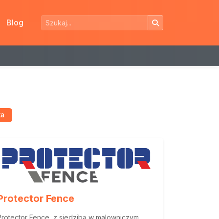
Blog
ka
Protector Fence
Protector Fence, z siedzibą w malowniczym