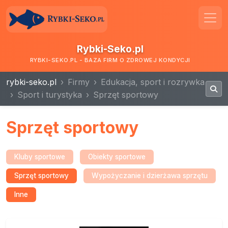
Rybki-Seko.pl
RYBKI-SEKO.PL - BAZA FIRM O ZDROWEJ KONDYCJI
rybki-seko.pl
Firmy
Edukacja, sport i rozrywka
Sport i turystyka
Sprzęt sportowy
Sprzęt sportowy
Kluby sportowe
Obiekty sportowe
Sprzęt sportowy
Wypożyczanie i dzierżawa sprzętu
Inne