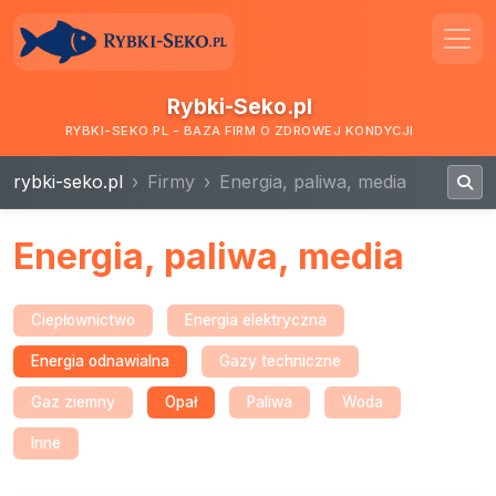
Rybki-Seko.pl
RYBKI-SEKO.PL - BAZA FIRM O ZDROWEJ KONDYCJI
rybki-seko.pl
Firmy
Energia, paliwa, media
Energia, paliwa, media
Ciepłownictwo
Energia elektryczna
Energia odnawialna
Gazy techniczne
Gaz ziemny
Opał
Paliwa
Woda
Inne