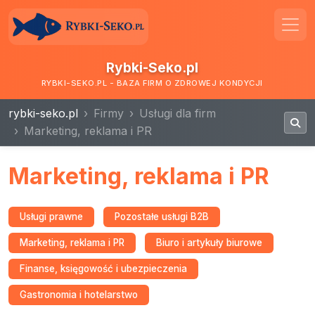
Rybki-Seko.pl
RYBKI-SEKO.PL - BAZA FIRM O ZDROWEJ KONDYCJI
rybki-seko.pl
Firmy
Usługi dla firm
Marketing, reklama i PR
Marketing, reklama i PR
Usługi prawne
Pozostałe usługi B2B
Marketing, reklama i PR
Biuro i artykuły biurowe
Finanse, księgowość i ubezpieczenia
Gastronomia i hotelarstwo