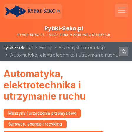
Rybki-Seko.pl
RYBKI-SEKO.PL - BAZA FIRM O ZDROWEJ KONDYCJI
rybki-seko.pl
Firmy
Przemysł i produkcja
Automatyka, elektrotechnika i utrzymanie ruchu
Automatyka,
elektrotechnika i
utrzymanie ruchu
Maszyny i urządzenia przemysłowe
Surowce, energia i recykling