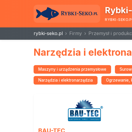
Rybki-
RYBKI-SEKO.P
rybki-seko.pl
Firmy
Przemysł i produkc
Narzędzia i elektron
Maszyny i urządzenia przemysłowe
Surowc
Narzędzia i elektronarzędzia
Ogrzewanie, k
BAU-TEC