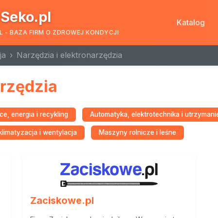
Seko.pl
Katalog
L - BAZA FIRM O ZDROWEJ KONDYCJI
ja
Narzędzia i elektronarzędzia
arzędzia
e, energia i recykling
Automatyka, elektrotechnika i utrzymani
limatyzacja i wentylacja
Maszyny rolnicze i leśne
Zaciskowe.pl