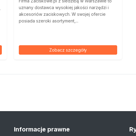
Firma Zaciskowe.pl z siedzibą w Warszawie to
uznany dostawca wysokiej jakości narzędzi i
w
akcesoriów zaciskowych. W swojej ofercie
posiada szeroki asortyment,...
Zobacz szczegóły
Informacje prawne
Ry