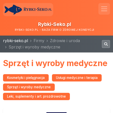
Rybki-Seko.pl
RYBKI-SEKO.PL - BAZA FIRM O ZDROWEJ KONDYCJI
rybki-seko.pl
Firmy
Zdrowie i uroda
Sprzęt i wyroby medyczne
Sprzęt i wyroby medyczne
Kosmetyki i pielęgnacja
Usługi medyczne i terapia
Sprzęt i wyroby medyczne
Leki, suplementy i art. prozdrowotne